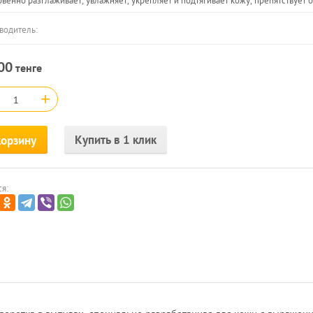
венно разглаживает, увлажняет, укрепляет и подтягивает кожу, препятствуе
водитель:
00
тенге
+
Купить в 1 клик
корзину
я: