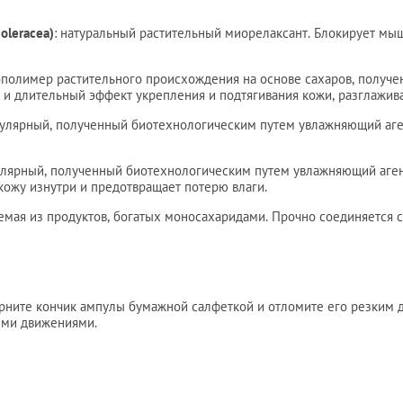
oleracea)
: натуральный растительный миорелаксант. Блокирует мы
олимер растительного происхождения на основе сахаров, получе
 и длительный эффект укрепления и подтягивания кожи, разглажив
лярный, полученный биотехнологическим путем увлажняющий аге
ярный, полученный биотехнологическим путем увлажняющий агент
кожу изнутри и предотвращает потерю влаги.
емая из продуктов, богатых моносахаридами. Прочно соединяется 
ерните кончик ампулы бумажной салфеткой и отломите его резким
ими движениями.