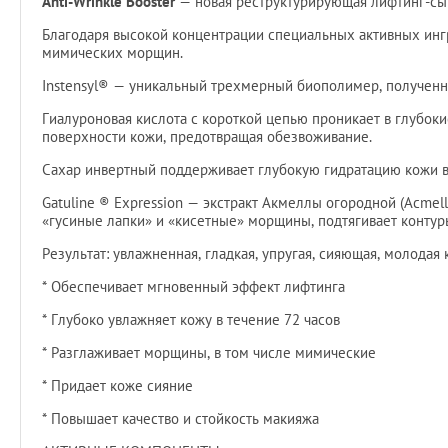
Anti-Wrinkle Booster
— новая реструктурирующая лифтинг-сыв
Благодаря высокой концентрации специальных активных ингре
мимических морщин.
Instensyl® — уникальный трехмерный биополимер, полученн
Гиалуроновая кислота с короткой цепью проникает в глубоки
поверхности кожи, предотвращая обезвоживание.
Сахар инвертный поддерживает глубокую гидратацию кожи в 
Gatuline ® Expression — экстракт Акмеллы огородной (Acme
«гусиные лапки» и «кисетные» морщины, подтягивает контур
Результат: увлажненная, гладкая, упругая, сияющая, молодая 
* Обеспечивает мгновенный эффект лифтинга
* Глубоко увлажняет кожу в течение 72 часов
* Разглаживает морщины, в том числе мимические
* Придает коже сияние
* Повышает качество и стойкость макияжа