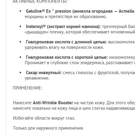
АКТИВНЫЕ КОМПОНЕНТЫ:
Gatuline® Ex * pression (акмелла огородная — Acmella 
морщины и препятствуя их образованию.
Instensyl® (экстракт корней маниока):
трехмерный биоп
«дышащую» пленку, которая обеспечивает мгновенный
Гиалуроновая кислота с длинной цепью:
высокомолеку
удерживать влагу на поверхности кожи.
Гиалуроновая кислота с короткой цепью:
низкомолекул
Проникает в глубокие слои эпидермиса, разглаживает 
Сахар инвертный:
смесь глюкозы с фруктозой, получа
увлажнение.
ПРИМЕНЕНИЕ:
Нанесите
Anti-Wrinkle Booster
на чистую кожу. Для этого об
нанесите локально на кожу лица и шеи слегка надавливающ
Избегайте области вокруг глаз.
Только для наружного применения.