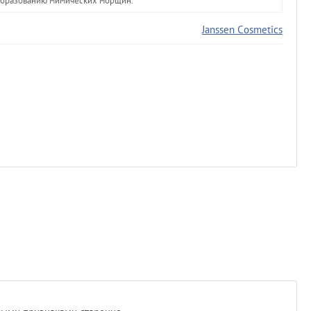
т образованию мимических морщин.
Janssen Cosmetics