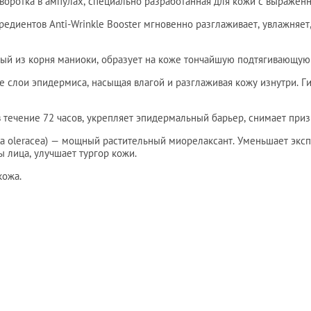
оротка в ампулах, специально разработанная для кожи с выражен
диентов Anti-Wrinkle Booster мгновенно разглаживает, увлажняет,
ый из корня маниоки, образует на коже тончайшую подтягивающую
е слои эпидермиса, насыщая влагой и разглаживая кожу изнутри. Г
течение 72 часов, укрепляет эпидермальный барьер, снимает приз
lla oleracea) — мощный растительный миорелаксант. Уменьшает экс
ы лица, улучшает тургор кожи.
кожа.