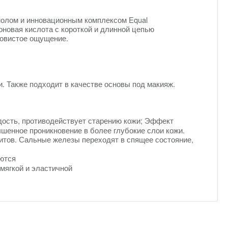
нолом и инновационным комплексом Equal
оновая кислота с короткой и длинной цепью
ковистое ощущение.
 Также подходит в качестве основы под макияж.
дость, противодействует старению кожи;
Эффект
енное проникновение в более глубокие слои кожи.
итов.
Сальные железы переходят в спящее состояние,
ются
мягкой и эластичной