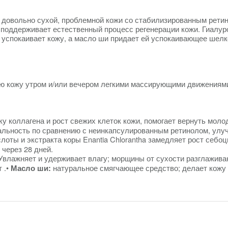
 довольно сухой, проблемной кожи со стабилизированным рети
 поддерживает естественный процесс регенерации кожи.
Гиалур
 успокаивает кожу, а масло ши придает ей успокаивающее шел
ю кожу утром и/или вечером легкими массирующими движениями.
у коллагена и рост свежих клеток кожи, помогает вернуть моло
ьность по сравнению с неинкапсулированным ретинолом, улучш
оты и экстракта коры Enantia Chlorantha замедляет рост себоц
 через 28 дней.
Увлажняет и удерживает влагу;
морщины от сухости разглажива
 .
•
натуральное смягчающее средство;
делает кожу 
Масло ши: