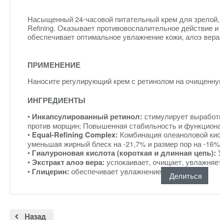
Насыщенный 24-часовой питательный крем для зрелой,
Refining.
Оказывает противовоспалительное действие и
обеспечивает оптимальное увлажнение кожи, алоэ вера
ПРИМЕНЕНИЕ
Наносите регулирующий крем с ретинолом на очищенну
ИНГРЕДИЕНТЫ
•
стимулирует выработк
Инкапсулированный ретинол:
против морщин;
Повышенная стабильность и функционал
•
Комбинация олеаноловой кисл
Equal-Refining Complex:
уменьшая жирный блеск на -21,7% и размер пор на -16%
•
Гиалуроновая кислота (короткая и длинная цепь):
•
успокаивает, очищает, увлажняет
Экстракт алоэ вера:
•
обеспечивает увлажнение
Глицерин:
Делиться
Назад