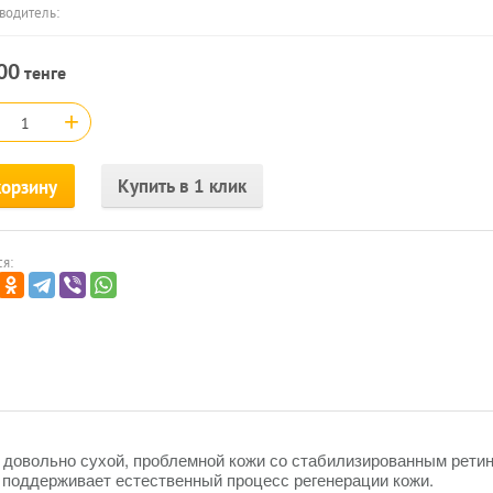
водитель:
00
тенге
+
Купить в 1 клик
корзину
я:
 довольно сухой, проблемной кожи со стабилизированным рети
 поддерживает естественный процесс регенерации кожи.